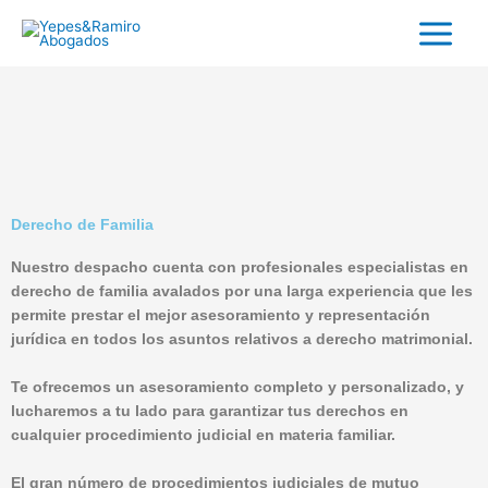
Ir
al
contenido
Derecho de Familia
Nuestro despacho cuenta con profesionales especialistas en
derecho de familia avalados por una larga experiencia que les
permite prestar el mejor asesoramiento y representación
jurídica en todos los asuntos relativos a derecho matrimonial.
Te ofrecemos un asesoramiento completo y personalizado, y
lucharemos a tu lado para garantizar tus derechos en
cualquier procedimiento judicial en materia familiar.
El gran número de procedimientos judiciales de mutuo